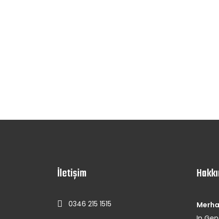
İletişim
Hakkı
0346 215 1515
Merha
In Gen