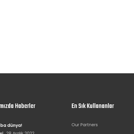
mızda Haberler
En Sık Kullananlar
Our Partners
ba dünya!
el
28 Aralık 2022