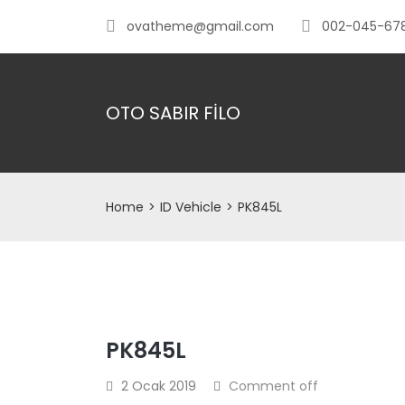
ovatheme@gmail.com
002-045-67
OTO SABIR FİLO
Home
>
ID Vehicle
>
PK845L
PK845L
2 Ocak 2019
Comment off