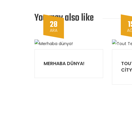
You may also like
28
1
ARA
A
MERHABA DÜNYA!
TOU
CITY