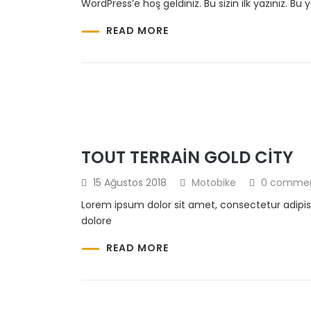
WordPress’e hoş geldiniz. Bu sizin ilk yazınız. Bu
READ MORE
TOUT TERRAIN GOLD CITY
15 Ağustos 2018
Motobike
0 comme
Lorem ipsum dolor sit amet, consectetur adipis
dolore
READ MORE