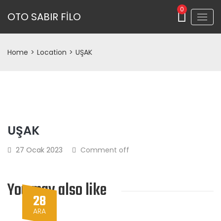
0
OTO SABIR FİLO
Home
>
Location
>
UŞAK
UŞAK
27 Ocak 2023
Comment off
You may also like
28
ARA