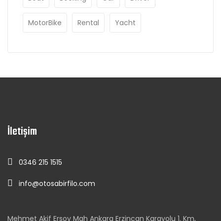
MotorBike
Rental
Yacht
İletişim
0346 215 1515
info@otosabirfilo.com
Mehmet Akif Ersoy Mah Ankara Erzincan Karayolu 1. Km,