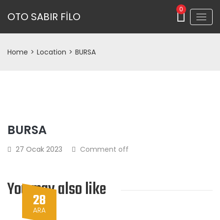
0
OTO SABIR FİLO
Home
>
Location
>
BURSA
BURSA
27 Ocak 2023
Comment off
You may also like
28
ARA