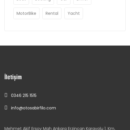
MotorBike
Rental
Yacht
İletişim
0346 215 1515
info@otosabirfilo.com
Mehmet Akif Ersoy Mah Ankara Erzincan Karayolu 1. Km,